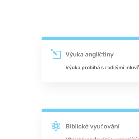
l
Výuka angličtiny
Výuka probíhá s rodilými mluvč

Biblické vyučování