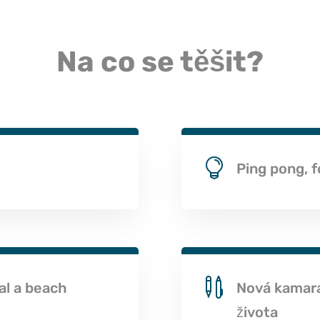
Na co se těšit?

Ping pong, 

al a beach
Nová kamará
života