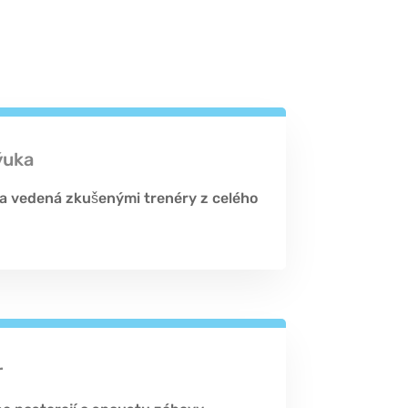
ýuka
a vedená zkušenými trenéry z celého
r