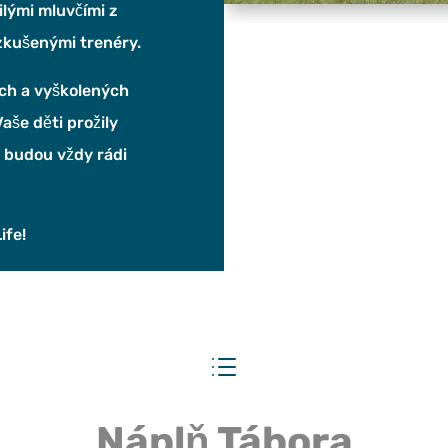
ilými mluvčími z
zkušenými trenéry.
ch a vyškolených
aše děti prožily
 budou vždy rádi
ife!
d
Nápl
ň Tábora