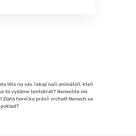
o léto na vás čekají naši animátoři, kteří
 se to vydáme tentokrát? Nenechte nic
! Zlatá horečka právě vrcholí! Nenech se
j poklad?