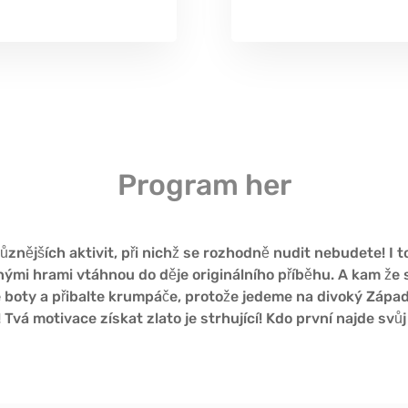
Program her
ůznějších aktivit, při nichž se rozhodně nudit nebudete! I tot
enými
hrami
vtáhnou do děje originálního příběhu. A kam že
é boty a přibalte krumpáče, protože jedeme na divoký Západ
! Tvá motivace získat zlato je strhující! Kdo první najde svů