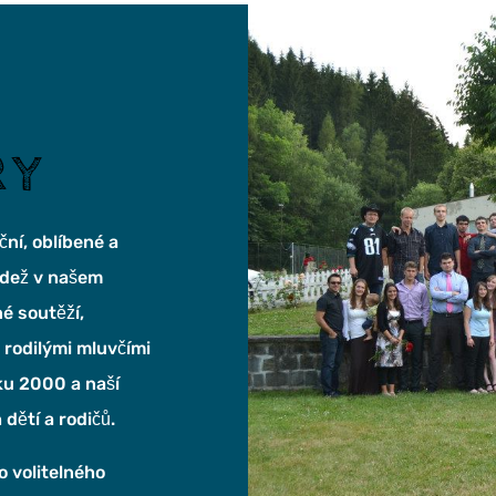
RY
ční, oblíbené a
ládež v našem
né soutěží,
 rodilými mluvčími
oku 2000 a naší
 dětí a rodičů.
 volitelného