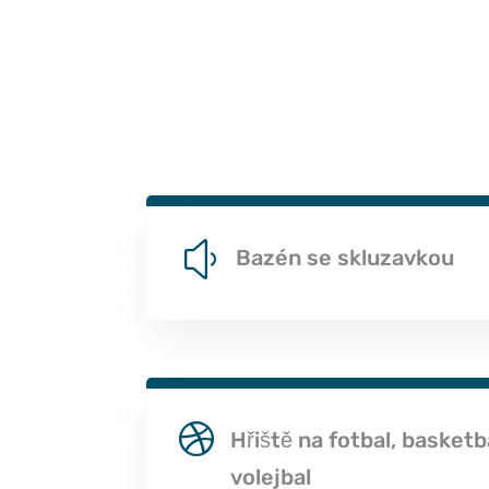
y
Bazén se skluzavkou

Hřiště na fotbal, basketb
volejbal