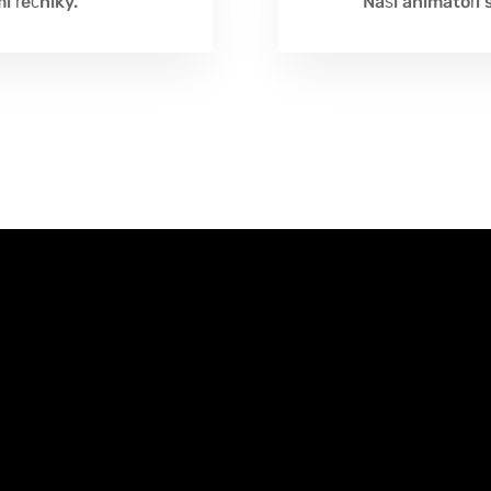
i řečníky.
Naši animátoři 