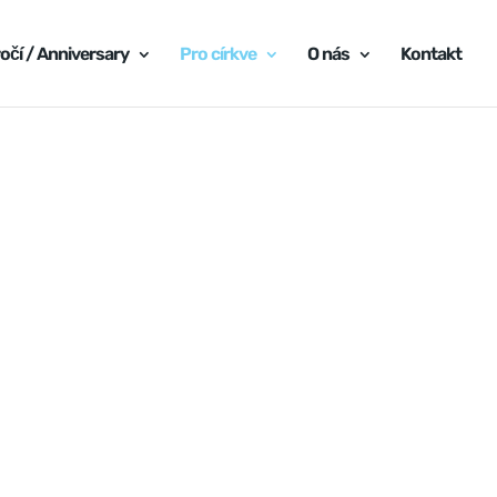
očí / Anniversary
Pro církve
O nás
Kontakt