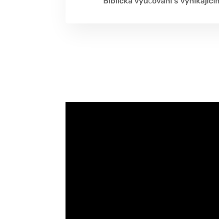
Biblická vyučování s vynikajícím